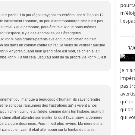
pourta
m'éloi
let est parfait. Un pur régal amygdalien-cérébral.<br /> Depuis 12
l'espac
ôtoie intimement l’homme, un peu d’anthropomorphisme n’est pas
nnait mieux que personne, peut-être mieux que nous-mêmes…
soit l’espèce, il y a des anomalies, des étrangetés
.<br /> Mes grands-parents avaient un petit chien noir, un
n œil dans un combat contre un rat. Je viens de vérifier : aucune
V
br /> Anybref, quand mon grand père est mort, ce chien allait
be.<br /> Il a fait cela jusqu’au bout de sa propre vie.<br /> C’est
Je n'a
impéra
pas tr
averti
ortement qui manque à beaucoup d'humain, ils savent rendre
qu'on 
t ne sont pas rancuniers des frustrations qu'ils vivent à nos
qu'on 
t un chien qui lui était fidèle, comme dans ton histoire, quand il
qui vo
le chien allait attendre son maitre, là où il l'avait suivi la dernière
. Cela a duré deux mois. Puis il n'est plus revenu. Ma mère et ma
partout, en vain, il était allé mourir sur la tombe du maitre.