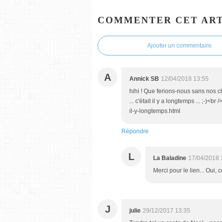
COMMENTER CET ART
Ajouter un commentaire
A
Annick SB
12/04/2018 13:55
hihi ! Que ferions-nous sans nos chi
... c'était il y a longtemps ... ;-)<
il-y-longtemps.html
Répondre
L
La Baladine
17/04/2018 
Merci pour le lien... Oui,
J
julie
29/12/2017 13:35