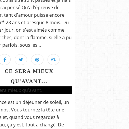
t 30 ans se sont passés et jamais
urai pensé Qu'à l'épreuve de
ir, tant d'amour puisse encore
r* 28 ans et presque 8 mois. Du
r jour, on s'est aimés comme
rches, dont la flamme, si elle a pu
r parfois, sous les...
CE SERA MIEUX
QU'AVANT...
nce est un déjeuner de soleil, un
mps. Vous tournez la tête une
 et, quand vous regardez à
u, ça y est, tout a changé. De