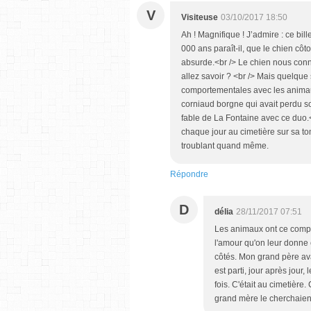
V
Visiteuse
03/10/2017 18:50
Ah ! Magnifique ! J’admire : ce bil
000 ans paraît-il, que le chien c
absurde.<br /> Le chien nous co
allez savoir ? <br /> Mais quelque 
comportementales avec les animaux
corniaud borgne qui avait perdu so
fable de La Fontaine avec ce duo.<
chaque jour au cimetière sur sa tom
troublant quand même.
Répondre
D
délia
28/11/2017 07:51
Les animaux ont ce comp
l'amour qu'on leur donne e
côtés. Mon grand père avai
est parti, jour après jour, 
fois. C'était au cimetière
grand mère le cherchaient 