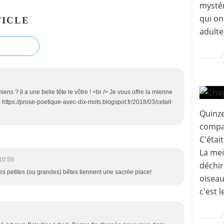
mystér
qui on
ICLE
adulte,
ens ? Il a une belle tête le vôtre ! <br /> Je vous offre la mienne
br /> https://prose-poetique-avec-dix-mots.blogspot.fr/2018/03/cetait-
Quinze
compa
C'étai
La meil
10:59
déchir
 ces petites (ou grandes) bêtes tiennent une sacrée place!
oiseau
c'est l