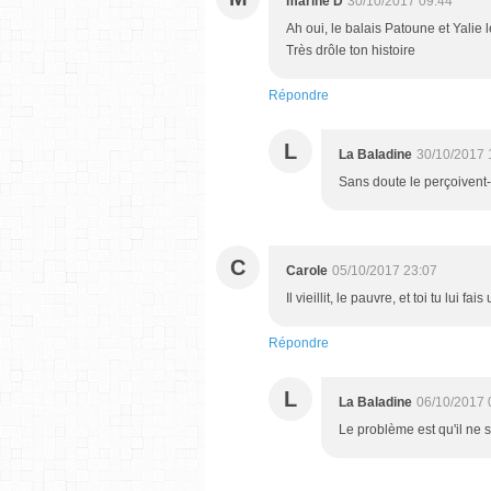
marine D
30/10/2017 09:44
Ah oui, le balais Patoune et Yalie l
Très drôle ton histoire
Répondre
L
La Baladine
30/10/2017 
Sans doute le perçoivent-
C
Carole
05/10/2017 23:07
Il vieillit, le pauvre, et toi tu lui f
Répondre
L
La Baladine
06/10/2017 
Le problème est qu'il ne sai