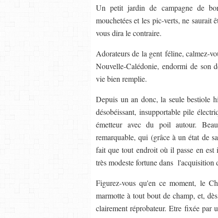
Un petit jardin de campagne de bor
mouchetées et les pic-verts, ne saurait êt
vous dira le contraire.
Adorateurs de la gent féline, calmez-vou
Nouvelle-Calédonie, endormi de son de
vie bien remplie.
Depuis un an donc, la seule bestiole hi
désobéissant, insupportable pile élect
émetteur avec du poil autour. Beauc
remarquable, qui (grâce à un état de sa
fait que tout endroit où il passe en est
très modeste fortune dans l'acquisition 
Figurez-vous qu'en ce moment, le Chi
marmotte à tout bout de champ, et, dès q
clairement réprobateur. Etre fixée par 