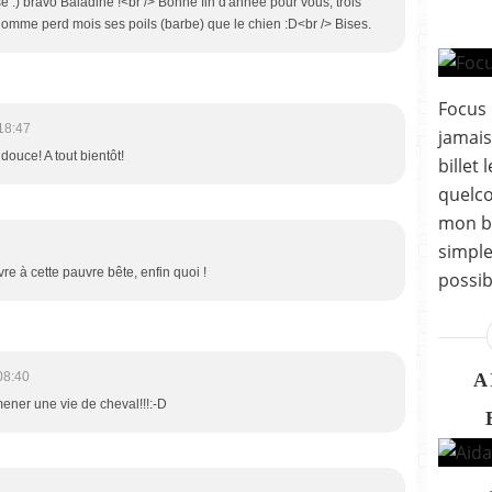
é :) bravo Baladine !<br /> Bonne fin d'année pour vous, trois
homme perd mois ses poils (barbe) que le chien :D<br /> Bises.
Focus 
18:47
jamais
douce! A tout bientôt!
billet
quelco
mon bu
simpl
ivre à cette pauvre bête, enfin quoi !
possib
A
08:40
mener une vie de cheval!!!:-D