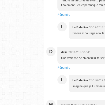
Tendre tel un conte de Noel... pass
finalement... en espérant que ton 
Répondre
L
La Baladine
30/12/2017 
Bisous et courage à toi la 
D
délia
28/11/2017 07:41
Une vraie vie de chien tu lui fais v
Répondre
L
La Baladine
28/11/2017 
Imagine que je lui fasse 
M