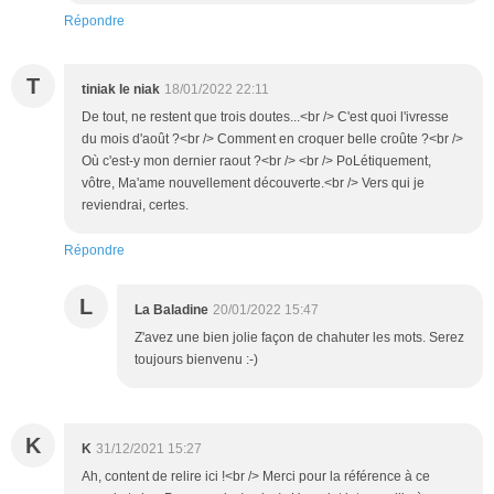
Répondre
T
tiniak le niak
18/01/2022 22:11
De tout, ne restent que trois doutes...<br /> C'est quoi l'ivresse
du mois d'août ?<br /> Comment en croquer belle croûte ?<br />
Où c'est-y mon dernier raout ?<br /> <br /> PoLétiquement,
vôtre, Ma'ame nouvellement découverte.<br /> Vers qui je
reviendrai, certes.
Répondre
L
La Baladine
20/01/2022 15:47
Z'avez une bien jolie façon de chahuter les mots. Serez
toujours bienvenu :-)
K
K
31/12/2021 15:27
Ah, content de relire ici !<br /> Merci pour la référence à ce