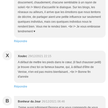
doucement, chaudement, chacune semblable à un rayon de
soleil.<br /> Merci d'accueillir le dialogue. Sur les blogs, les
réseaux ou ailleurs, il arrive que les émotions que nous tentons
de décrire, de partager aient une petite influence sur seulement
quelques individus, mais ces quelques individus nous le
rendent bien. Vous me le rendez bien. <br /> Je vous embrasse
tendrement ♥
Répondre
X
Xoulec
29/12/2021 22:15
A défaut de mettre les pieds dans le cœur, (il faut chausser petit)
je trouve chez toi ce fameux baume, qui, à défaut d'être de
Venise, n'en est pas moins bienfaisant...<br /> Bonne fin
d'année
Répondre
B
Bonheur du Jour
26/12/2021 06:46
J'aime aussi infiniment Pessoa et je vous comprends de vous