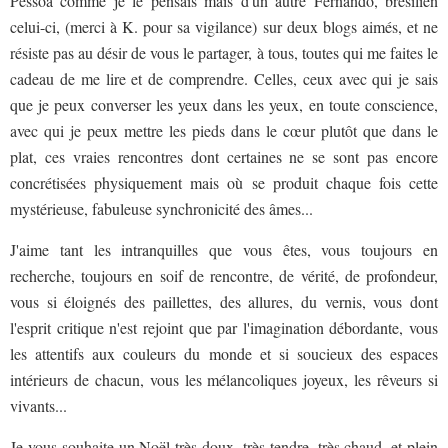
Pessoa comme je le pensais mais d'un autre Fernando, brésilien
celui-ci, (merci à K. pour sa vigilance) sur deux blogs aimés, et ne
résiste pas au désir de vous le partager, à tous, toutes qui me faites le
cadeau de me lire et de comprendre. Celles, ceux avec qui je sais
que je peux converser les yeux dans les yeux, en toute conscience,
avec qui je peux mettre les pieds dans le cœur plutôt que dans le
plat, ces vraies rencontres dont certaines ne se sont pas encore
concrétisées physiquement mais où se produit chaque fois cette
mystérieuse, fabuleuse synchronicité des âmes...
J'aime tant les intranquilles que vous êtes, vous toujours en
recherche, toujours en soif de rencontre, de vérité, de profondeur,
vous si éloignés des paillettes, des allures, du vernis, vous dont
l'esprit critique n'est rejoint que par l'imagination débordante, vous
les attentifs aux couleurs du monde et si soucieux des espaces
intérieurs de chacun, vous les mélancoliques joyeux, les rêveurs si
vivants...
Je vous souhaite un Noël très doux, très tendre, très chaud, et plein