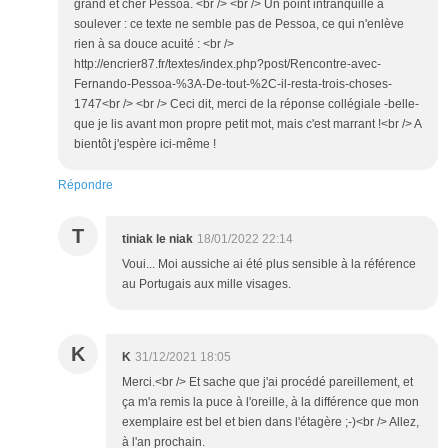
grand et cher Pessoa. <br /> <br /> Un point intranquille à
soulever : ce texte ne semble pas de Pessoa, ce qui n'enlève
rien à sa douce acuité : <br />
http://encrier87.fr/textes/index.php?post/Rencontre-avec-
Fernando-Pessoa-%3A-De-tout-%2C-il-resta-trois-choses-
1747<br /> <br /> Ceci dit, merci de la réponse collégiale -belle-
que je lis avant mon propre petit mot, mais c'est marrant !<br /> A
bientôt j'espère ici-même !
Répondre
T
tiniak le niak
18/01/2022 22:14
Voui... Moi aussiche ai été plus sensible à la référence
au Portugais aux mille visages.
K
K
31/12/2021 18:05
Merci.<br /> Et sache que j'ai procédé pareillement, et
ça m'a remis la puce à l'oreille, à la différence que mon
exemplaire est bel et bien dans l'étagère ;-)<br /> Allez,
à l'an prochain.