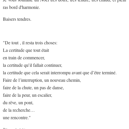
ras bord d'harmonie.
Baisers tendres.
"De tout , il resta trois choses:
La cer­ti­tude que tout était
en train de com­men­cer,
la cer­ti­tude qu’il fal­lait conti­nuer,
la cer­ti­tude que cela serait inter­rompu avant que d’être ter­miné.
Faire de l’interruption, un nou­veau che­min,
faire de la chute, un pas de danse,
faire de la peur, un esca­lier,
du rêve, un pont,
de la recherche…
une rencontre."