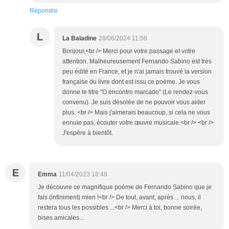
Répondre
L
La Baladine
28/06/2024 11:58
Bonjour,<br /> Merci pour votre passage et votre
attention. Malheureusement Fernando Sabino est très
peu édité en France, et je n'ai jamais trouvé la version
française du livre dont est issu ce poème. Je vous
donne le titre "O encontro marcado" (Le rendez-vous
convenu). Je suis désolée de ne pouvoir vous aider
plus. <br /> Mais j'aimerais beaucoup, si cela ne vous
ennuie pas, écouter votre œuvre musicale.<br /> <br />
J'espère à bientôt.
E
Emma
11/04/2023 18:48
Je découvre ce magnifique poème de Fernando Sabino que je
fais (infiniment) mien !<br /> De tout, avant, après ... nous, il
restera tous les possibles ...<br /> Merci à toi, bonne soirée,
bises amicales...