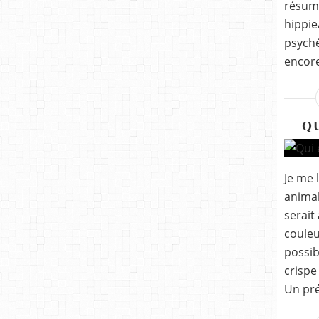
résum
hippie
psyché
encore
Q
Je me 
animal,
serait
couleu
possib
crispe 
Un pré