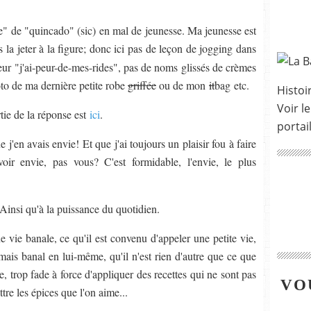
le" de "quincado" (sic) en mal de jeunesse. Ma jeunesse est
la jeter à la figure; donc ici pas de leçon de jogging dans
teur "j'ai-peur-de-mes-rides", pas de noms glissés de crèmes
oto de ma dernière petite robe
griffée
ou de mon
it
bag etc.
Histoir
Voir le
tie de la réponse est
ici
.
portai
 j'en avais envie! Et que j'ai toujours un plaisir fou à faire
voir envie, pas vous? C'est formidable, l'envie, le plus
Ainsi qu'à la puissance du quotidien.
 vie banale, ce qu'il est convenu d'appeler une petite vie,
amais banal en lui-même, qu'il n'est rien d'autre que ce que
ne, trop fade à force d'appliquer des recettes qui ne sont pas
VO
ttre les épices que l'on aime...