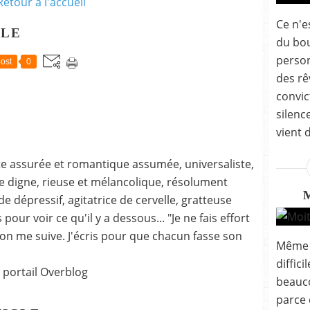
Retour à l'accueil
Ce n'e
CLE
du bou
person
ost
0
des rê
convic
silenc
vient 
ste assurée et romantique assumée, universaliste,
 digne, rieuse et mélancolique, résolument
 dépressif, agitatrice de cervelle, gratteuse
our voir ce qu'il y a dessous... "Je ne fais effort
on me suive. J'écris pour que chacun fasse son
Même s
diffic
 portail Overblog
beauco
parce 