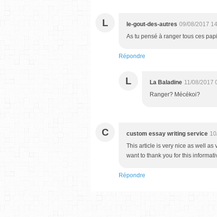
L
le-gout-des-autres
09/08/2017 14
As tu pensé à ranger tous ces pap
Répondre
L
La Baladine
11/08/2017 
Ranger? Mécékoi?
C
custom essay writing service
10
This article is very nice as well as
want to thank you for this informati
Répondre