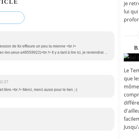
ICLE
je ret
lui qu
profon
profession de foi effleure un peu la mienne <br />
B
c-les-yeux-a48559922)<br /> Il y a tant à lire ici, je reviendrai ...
Le Tem
que le
11:27
môme,
 libre.<br /> Merci, merci aussi pour le lien ;-)
compr
différ
d'aill
facile
Jusqu'a