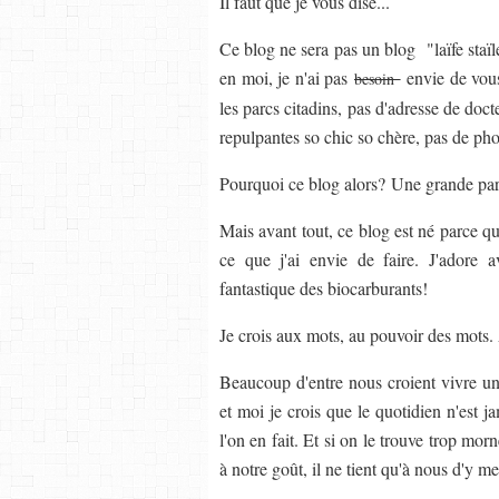
Il faut que je vous dise...
Ce blog ne sera pas un blog "laïfe staï
en moi, je n'ai pas
envie de vous 
besoin
les parcs citadins, pas d'adresse de doc
repulpantes so chic so chère, pas de ph
Pourquoi ce blog alors? Une grande par
Mais avant tout, ce blog est né parce que
ce que j'ai envie de faire. J'adore a
fantastique des biocarburants!
Je crois aux mots, au pouvoir des mots. 
Beaucoup d'entre nous croient vivre une
et moi je crois que le quotidien n'est j
l'on en fait. Et si on le trouve trop mor
à notre goût, il ne tient qu'à nous d'y me