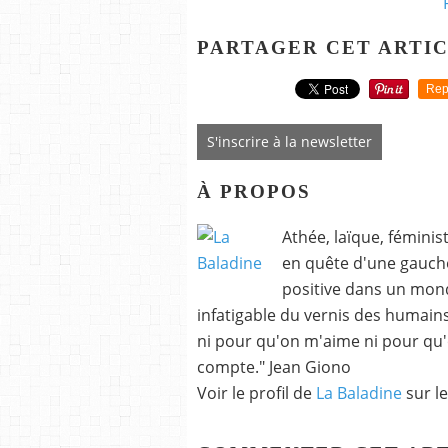
PARTAGER CET ARTI
Rep
S'inscrire à la newsletter
À PROPOS
Athée, laïque, fémini
en quête d'une gauche
positive dans un monde
infatigable du vernis des humains p
ni pour qu'on m'aime ni pour qu'
compte." Jean Giono
Voir le profil de
La Baladine
sur le