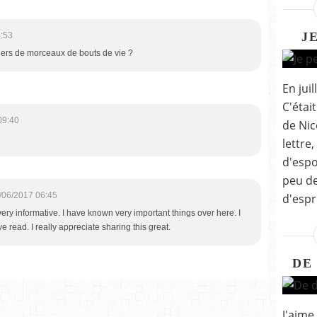
J
:53
iers de morceaux de bouts de vie ?
En juil
C'étai
09:40
de Nic
lettre,
d'espo
peu de
/06/2017 06:45
d'espri
 very informative. I have known very important things over here. I
ve read. I really appreciate sharing this great.
DE
J'aime 