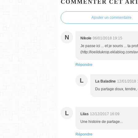
COMMENTER CET ART
Ajouter un commentaire
N
Nikole
06/01/2018 19:15
Je passe ici ... et je souris ... ta 
(http://loeildukrop.eklablog.com/ave
Répondre
L
La Baladine
12/01/2018 
Du partage doux, tendre, et
L
Lilas
12/12/2017 16:09
Une histoire de partage...
Répondre