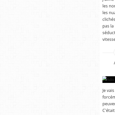
les no
les nu
clichés
pas la 
séducti
vitesse.
Je vai
forcém
peuven
C'étai