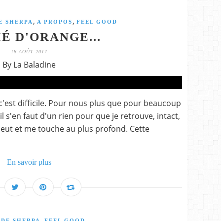
,
,
E SHERPA
A PROPOS
FEEL GOOD
É D'ORANGE...
18 AOÛT 2017
By La Baladine
 c'est difficile. Pour nous plus que pour beaucoup
l s'en faut d'un rien pour que je retrouve, intact,
eut et me touche au plus profond. Cette
En savoir plus
,
 DE SHERPA
FEEL GOOD