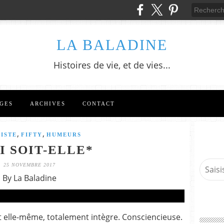
LA BALADINE
Histoires de vie, et de vies...
GES
ARCHIVES
CONTACT
,
,
ISTE
FIFTY
HUMEURS
I SOIT-ELLE*
25 NOVEMBRE 2017
By La Baladine
nt elle-même, totalement intègre. Consciencieuse.