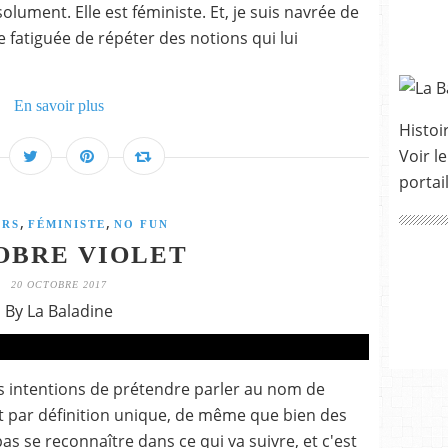
lument. Elle est féministe. Et, je suis navrée de
e fatiguée de répéter des notions qui lui
En savoir plus
Histoir
Voir le
portai
,
,
RS
FÉMINISTE
NO FUN
OBRE VIOLET
20 OCTOBRE 2017
By La Baladine
s intentions de prétendre parler au nom de
t par définition unique, de même que bien des
 se reconnaître dans ce qui va suivre, et c'est