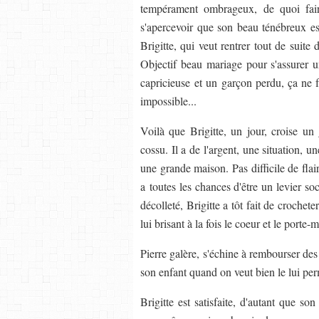
tempérament ombrageux, de quoi fair
s'apercevoir que son beau ténébreux est
Brigitte, qui veut rentrer tout de sui
Objectif beau mariage pour s'assurer u
capricieuse et un garçon perdu, ça ne 
impossible...
Voilà que Brigitte, un jour, croise un
cossu. Il a de l'argent, une situation, u
une grande maison. Pas difficile de flai
a toutes les chances d'être un levier so
décolleté, Brigitte a tôt fait de crochete
lui brisant à la fois le coeur et le porte
Pierre galère, s'échine à rembourser des
son enfant quand on veut bien le lui per
Brigitte est satisfaite, d'autant que so