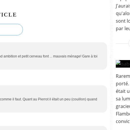
J'aura
qu'alo
ICLE
sont l
par leu
d ambition et petit cerveau font ... mauvais ménage! Gare à toi
Rarem
porté. 
était 
sa lum
comme il faut. Quant au Pierrot il était un peu (couillon) quand
gracie
Flamb
convic