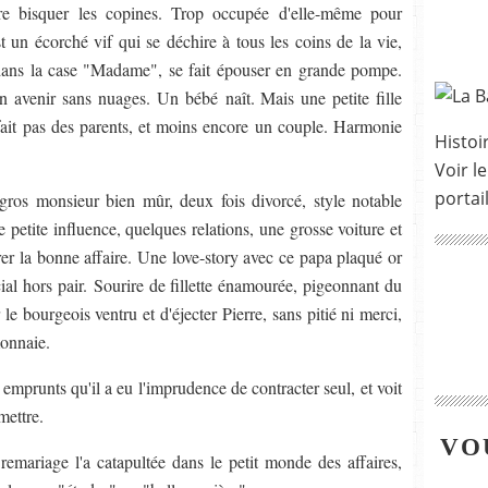
e bisquer les copines. Trop occupée d'elle-même pour
 un écorché vif qui se déchire à tous les coins de la vie,
te dans la case "Madame", se fait épouser en grande pompe.
n avenir sans nuages. Un bébé naît. Mais une petite fille
fait pas des parents, et moins encore un couple. Harmonie
Histoir
Voir le
portai
 gros monsieur bien mûr, deux fois divorcé, style notable
ne petite influence, quelques relations, une grosse voiture et
rer la bonne affaire. Une love-story avec ce papa plaqué or
cial hors pair. Sourire de fillette énamourée, pigeonnant du
r le bourgeois ventru et d'éjecter Pierre, sans pitié ni merci,
-monnaie.
 emprunts qu'il a eu l'imprudence de contracter seul, et voit
mettre.
VO
n remariage l'a catapultée dans le petit monde des affaires,