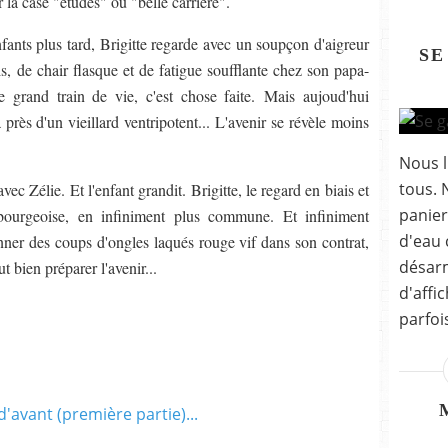
la case "études" ou "belle carrière".
ants plus tard, Brigitte regarde avec un soupçon d'aigreur
SE
is, de chair flasque et de fatigue soufflante chez son papa-
 grand train de vie, c'est chose faite. Mais aujoud'hui
ra près d'un vieillard ventripotent... L'avenir se révèle moins
Nous l
tous. 
vec Zélie. Et l'enfant grandit. Brigitte, le regard en biais et
panier
 bourgeoise, en infiniment plus commune. Et infiniment
d'eau c
er des coups d'ongles laqués rouge vif dans son contrat,
désarm
t bien préparer l'avenir...
d'affi
parfoi