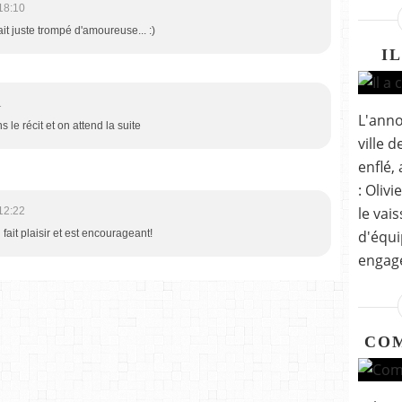
18:10
ait juste trompé d'amoureuse... :)
I
1
L'anno
s le récit et on attend la suite
ville 
enflé, 
: Olivi
le vai
12:22
d'équi
fait plaisir et est encourageant!
engagé
COM