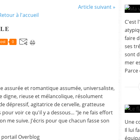
Article suivant »
Retour à l'accueil
C'est l
CLE
atypiq
faire 
ost
0
ses tr
sont d
mer es
Parce 
ste assurée et romantique assumée, universaliste,
 digne, rieuse et mélancolique, résolument
 dépressif, agitatrice de cervelle, gratteuse
our voir ce qu'il y a dessous... "Je ne fais effort
on me suive. J'écris pour que chacun fasse son
Une c
Il lui
 portail Overblog
équipa