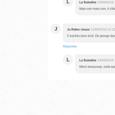
L
La Baladine
24/09/2016 
Mais non mais non, il s'ét
J
Jo Ridee rieuse
22/09/2016 22:2
C'est très bien écrit. On plonge dan
Répondre
L
La Baladine
23/09/2016 
Merci beaucoup, voilà qui 