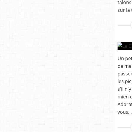
talons
sur la
Un pet
de mer
passer
les pi
s'il n'
mien q
Adorat
vous,..