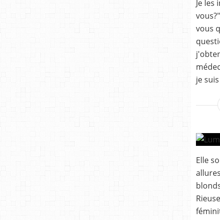
Je les 
vous?"
vous q
questi
j'obten
médeci
je suis
Elle s
allure
blonds
Rieuse
fémini