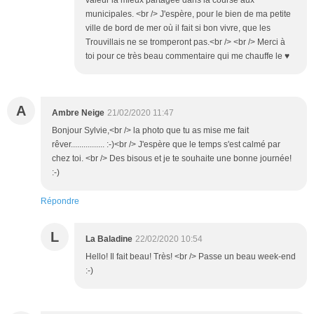
valeur la mieux partagée dans la course aux
municipales. <br /> J'espère, pour le bien de ma petite
ville de bord de mer où il fait si bon vivre, que les
Trouvillais ne se tromperont pas.<br /> <br /> Merci à
toi pour ce très beau commentaire qui me chauffe le ♥
A
Ambre Neige
21/02/2020 11:47
Bonjour Sylvie,<br /> la photo que tu as mise me fait
rêver................ :-)<br /> J'espère que le temps s'est calmé par
chez toi. <br /> Des bisous et je te souhaite une bonne journée!
:-)
Répondre
L
La Baladine
22/02/2020 10:54
Hello! Il fait beau! Très! <br /> Passe un beau week-end
:-)