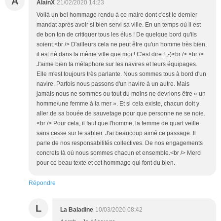
A
AlainX
21/02/2020 14:23
Voilà un bel hommage rendu à ce maire dont c'est le dernier
mandat après avoir si bien servi sa ville. En un temps où il est
de bon ton de critiquer tous les élus ! De quelque bord qu'ils
soient.<br /> D'ailleurs cela ne peut être qu'un homme très bien,
il est né dans la même ville que moi ! C'est dire ! ;-)<br /> <br />
J'aime bien ta métaphore sur les navires et leurs équipages.
Elle m'est toujours très parlante. Nous sommes tous à bord d'un
navire. Parfois nous passons d'un navire à un autre. Mais
jamais nous ne sommes ou tout du moins ne devrions être « un
homme/une femme à la mer ». Et si cela existe, chacun doit y
aller de sa bouée de sauvetage pour que personne ne se noie.
<br /> Pour cela, il faut que l'homme, la femme de quart veille
sans cesse sur le sablier. J'ai beaucoup aimé ce passage. Il
parle de nos responsabilités collectives. De nos engagements
concrets là où nous sommes chacun et ensemble.<br /> Merci
pour ce beau texte et cet hommage qui font du bien.
Répondre
L
La Baladine
10/03/2020 08:42