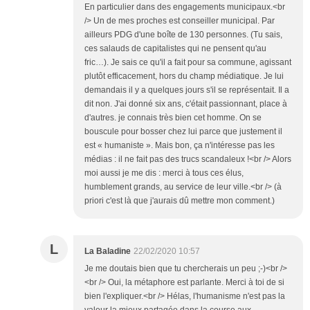
En particulier dans des engagements municipaux.<br
/> Un de mes proches est conseiller municipal. Par
ailleurs PDG d'une boîte de 130 personnes. (Tu sais,
ces salauds de capitalistes qui ne pensent qu'au
fric…). Je sais ce qu'il a fait pour sa commune, agissant
plutôt efficacement, hors du champ médiatique. Je lui
demandais il y a quelques jours s'il se représentait. Il a
dit non. J'ai donné six ans, c'était passionnant, place à
d'autres. je connais très bien cet homme. On se
bouscule pour bosser chez lui parce que justement il
est « humaniste ». Mais bon, ça n'intéresse pas les
médias : il ne fait pas des trucs scandaleux !<br /> Alors
moi aussi je me dis : merci à tous ces élus,
humblement grands, au service de leur ville.<br /> (à
priori c'est là que j'aurais dû mettre mon comment.)
L
La Baladine
22/02/2020 10:57
Je me doutais bien que tu chercherais un peu ;-)<br />
<br /> Oui, la métaphore est parlante. Merci à toi de si
bien l'expliquer.<br /> Hélas, l'humanisme n'est pas la