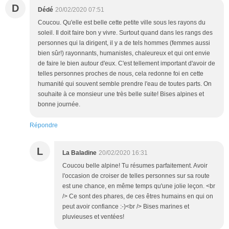
D
Dédé
20/02/2020 07:51
Coucou. Qu'elle est belle cette petite ville sous les rayons du
soleil. Il doit faire bon y vivre. Surtout quand dans les rangs des
personnes qui la dirigent, il y a de tels hommes (femmes aussi
bien sûr!) rayonnants, humanistes, chaleureux et qui ont envie
de faire le bien autour d'eux. C'est tellement important d'avoir de
telles personnes proches de nous, cela redonne foi en cette
humanité qui souvent semble prendre l'eau de toutes parts. On
souhaite à ce monsieur une très belle suite! Bises alpines et
bonne journée.
Répondre
L
La Baladine
20/02/2020 16:31
Coucou belle alpine! Tu résumes parfaitement. Avoir
l'occasion de croiser de telles personnes sur sa route
est une chance, en même temps qu'une jolie leçon. <br
/> Ce sont des phares, de ces êtres humains en qui on
peut avoir confiance :-)<br /> Bises marines et
pluvieuses et ventées!