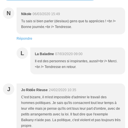
N
Nikole
06/03/2020 15:49
Tu sais si bien parler (des/aux) gens que tu apprécies ! <br />
Bonne journée.<br /> Tendresse.
Répondre
L
La Baladine
07/03/2020 09:00
Il est des personnes si inspirantes, aussi!<br /> Merci.
<br /> Tendresse en retour.
J
Jo Ridée Rieuse
24/02/2020 10:35
C'est bizarre, il m'est impossible d'admirer le travail des
hommes politiques. Je sais qu'ils consacrent tout leur temps à
leur ville mais je pense qu'ils ont tous leur part d'ombre, avec de
petits arrangements avec la loi. Il faut dire que l'exemple
Balkany n'aide pas. La politique, c'est violent et pas toujours très
propre.