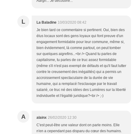
Aargh... Je découvre...
L
La Baladine
10/03/2020 08:42
Je bien tard ce commentaire si pertinent. Oui, bien des
élus locaux sont des gens loyaux qui font preuve d'un
engagement formidable pour leur commune, même si,
bien évidemment, là comme partout, on peut tomber
sur quelques aigrefins...<br /> Quand tu parles de
capitalisme, tu parles de ce truc assez formidable
(même s'il n'est pas exempt de défauts et qu'il faut lutter
contre le creusement des inégalités) qui a permis un
accroissement spectaculaire de la durée de vie
humaine, qui a remplacé l'esclavage par le travail
salarié, ce truc né des idées des Lumières sur la liberté
individuelle et l'égalité juridique?<br /> ;-)
A
alainx
26/02/2020 12:30
C'est peut-être une valeur dont on parle moins. Elle
n'en a cependant pas disparu du cœur des humains.