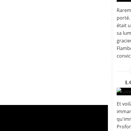
Rarem
porté. 
était 
sa lum
gracie
Flamb
convic
L
Et voi
imman
qu'imm
Profon