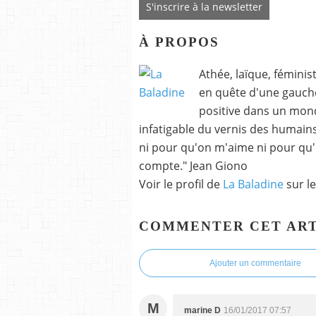
S'inscrire à la newsletter
À PROPOS
Athée, laïque, fémini
en quête d'une gauche
positive dans un monde
infatigable du vernis des humains p
ni pour qu'on m'aime ni pour qu'
compte." Jean Giono
Voir le profil de
La Baladine
sur le
COMMENTER CET ART
Ajouter un commentaire
M
marine D
16/01/2017 07:57