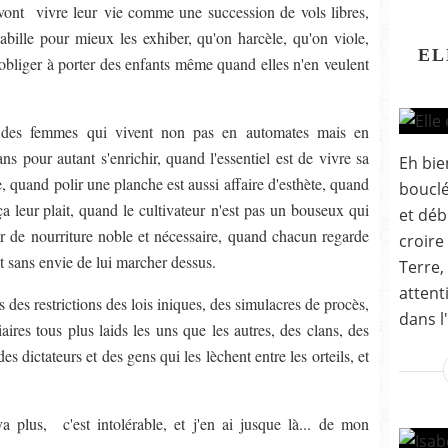
n vont vivre leur vie comme une succession de vols libres,
bille pour mieux les exhiber, qu'on harcèle, qu'on viole,
EL
 obliger à porter des enfants même quand elles n'en veulent
t des femmes qui vivent non pas en automates mais en
s pour autant s'enrichir, quand l'essentiel est de vivre sa
Eh bie
 quand polir une planche est aussi affaire d'esthète, quand
bouclé
 ça leur plait, quand le cultivateur n'est pas un bouseux qui
et déb
 de nourriture noble et nécessaire, quand chacun regarde
croire
t sans envie de lui marcher dessus.
Terre,
attent
s des restrictions des lois iniques, des simulacres de procès,
dans l
ires tous plus laids les uns que les autres, des clans, des
s dictateurs et des gens qui les lèchent entre les orteils, et
plus, c'est intolérable, et j'en ai jusque là... de mon