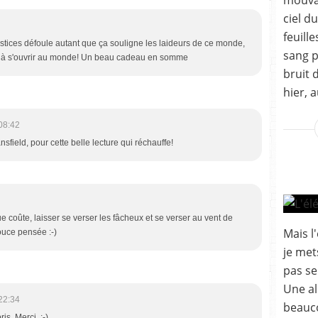
mouvan
ciel d
feuill
stices défoule autant que ça souligne les laideurs de ce monde,
sang p
nce, à s'ouvrir au monde! Un beau cadeau en somme
bruit 
hier, 
08:42
sfield, pour cette belle lecture qui réchauffe!
ue coûte, laisser se verser les fâcheux et se verser au vent de
Mais l
ouce pensée :-)
je met
pas se
Une al
22:34
beauco
. Merci. :-)