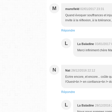
M
mansfield
02/01/2017 23:31
Quand évoquer souffrances et inju
invite à la réflexion, à la toléra
Répondre
L
La Baladine
03/01/2017 
Merci infiniment chère Man
N
Nat
28/12/2016 22:12
Ecrire encore, et encore... coûte q
l'Ouest<br /> en confiance<br /> d
Répondre
L
La Baladine
28/12/2016 
Nous nous sommes compris