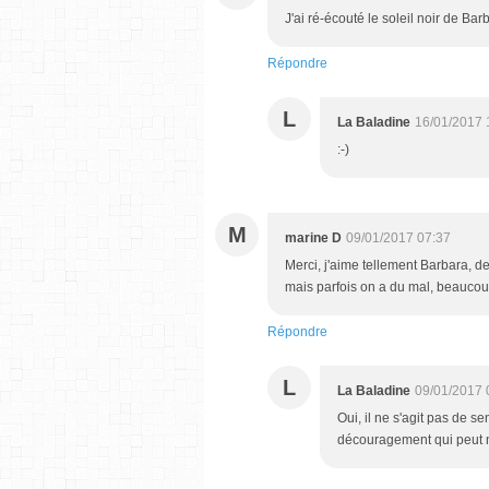
J'ai ré-écouté le soleil noir de Ba
Répondre
L
La Baladine
16/01/2017 
:-)
M
marine D
09/01/2017 07:37
Merci, j'aime tellement Barbara, dep
mais parfois on a du mal, beaucoup
Répondre
L
La Baladine
09/01/2017 
Oui, il ne s'agit pas de s
découragement qui peut no