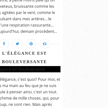
ce, à peine moins pâle qu'un
uveteux, bruissante comme les
es agitées par le vent, comme le
ulsant dans mes artères... le
d'une respiration rassurante...
aujourd'hui, demain procèdent...
L'ÉLÉGANCE EST
BOULEVERSANTE
'élégance, c'est quoi? Pour moi, et
s ma main au feu que je ne suis
ule à penser ainsi, c'est un tout.
chimie de mille choses, qui, pour
up, ne sont rien. Mais après