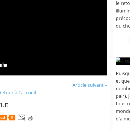
le ret
illumi
précoc
du cho
Puisqu
et que
Article suivant »
nombre
Retour à l'accueil
pair), 
tous c
CLE
monde)
d'aime
ost
0