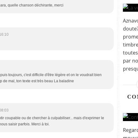
rbara, quelle chanson déchirante, merci
Aznavo
doute?)
16:10
prome
timbre 
toutes
par nou
presque
uis toujours, c'est difficile d'être légère et on le voudrait bien
 de mal, ton texte est très beau La baladine
CO
08:03
entir coupable ou de chercher à culpabiliser... mais d'exprimer le
us saisir parfois. Merci à toi.
Regard