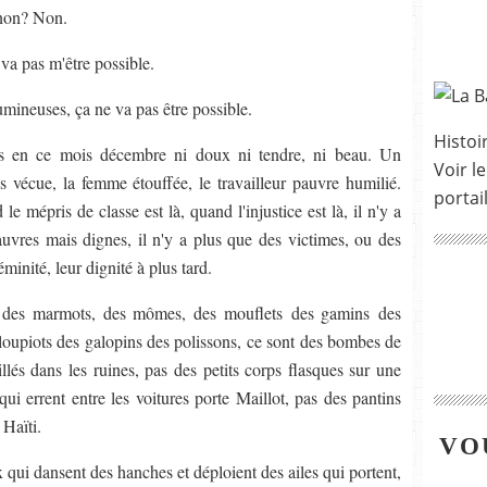
, non? Non.
 va pas m'être possible.
umineuses, ça ne va pas être possible.
Histoir
as en ce mois décembre ni doux ni tendre, ni beau. Un
Voir le
s vécue, la femme étouffée, le travailleur pauvre humilié.
portai
e mépris de classe est là, quand l'injustice est là, il n'y a
vres mais dignes, il n'y a plus que des victimes, ou des
minité, leur dignité à plus tard.
ont des marmots, des mômes, des mouflets des gamins des
loupiots des galopins des polissons, ce sont des bombes de
llés dans les ruines, pas des petits corps flasques sur une
ui errent entre les voitures porte Maillot, pas des pantins
Haïti.
VO
 qui dansent des hanches et déploient des ailes qui portent,