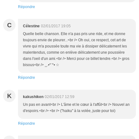
Répondre
C
Célestine
02/01/2017 19:05
Quelle belle chanson. Elle n'a pas pris une ride, et me donne
toujours envie de pleurer...<br /> Oh oui, ce respect, cet art de
vivre qui m'a poussée toute ma vie à dissiper délicatement les
malentendus, comme on enlève délicatement une poussière
dans l'oeil d'un ami.<br /> Merci pour ce billet tendre.<br /> gros
bisous<br /> ¸¸.•*¨*• ☆
Répondre
K
kakushiken
02/01/2017 12:59
Un pas en avant<br /> L'âme et le cœur à l'affût<br /> Nouvel an
d'espoirs.<br /> <br /> ("haiku" à la volée, juste pour toi)
Répondre